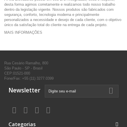
desta forma agimos corretamente e realizamos todo nosso trabalho
dentro da legislação vigente. Nossos produtos são fabricados com
segurança, conforto, tecnologia moderna e principalmente
personalizados a necessidade e desejo de cada cliente, com o objetivo
único da satisfação total do cliente na entrega de cada projeto.
MAIS INFORMAÇÕES
Rua Cesário Ramalho, 800
São Paulo - SP - Brasil
CEP:01521-000
Fone/Fax:
+55 (11) 3277.0399
Newsletter
Categorias