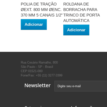
POLIA DE TRAÇÃO
ROLDANA DE
ØEXT. 800 MM ØENC.
BORRACHA PARA
370 MM 5 CANAIS 1/2"
TRINCO DE PORTA
AUTOMÁTICA
Adicionar
Adicionar
Rua Cesário Ramalho, 800
São Paulo - SP - Brasil
CEP:01521-000
Fone/Fax:
+55 (11) 3277.0399
Newsletter